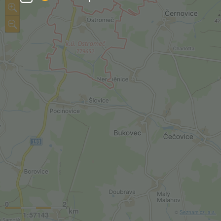
0
2
km
©
Seznam.cz, a.s.
1:57143