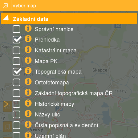
Výběr map
Nabídka
Základní data
Správní hranice
Přehledka
Katastrální mapa
Mapa PK
Topografická mapa
Ortofotomapa
Základní topografická mapa ČR
Historické mapy
Názvy ulic
Čísla popisná a evidenční
Územní plán